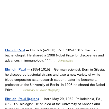
Ehrlich,Paul
— Ehr·lich (ârʹlĭKH), Paul. 1854 1915. German
bacteriologist. He shared a 1908 Nobel Prize for discoveries and
advances in immunology. * * * …
Universalium
Ehrlich, Paul
— (1854 1915) German scientist. Born in Silesia,
he discovered bacterial strains and also a new variety of white
blood corpuscles as a research student. Later he became a
professor at the University of Berlin. In 1908 he shared the Nobel
Prize… …
Dictionary of Jewish Biography
Ehrlich, Paul R(alph)
— born May 29, 1932, Philadelphia, Pa.,
U.S. U.S. biologist. He studied at the University of Kansas and