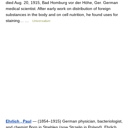
died Aug. 20, 1915, Bad Homburg vor der Höhe, Ger. German
medical scientist. After early work on distribution of foreign
substances in the body and on cell nutrition, he found uses for
staining… …
Universalium
Ehrlich , Paul
— (1854–1915) German physician, bacteriologist,
and chemist Born in Strehlen (now Strzelin in Poland), Ehrlich