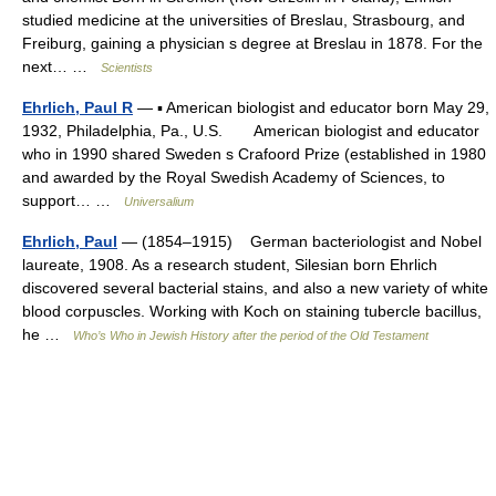
studied medicine at the universities of Breslau, Strasbourg, and
Freiburg, gaining a physician s degree at Breslau in 1878. For the
next… …
Scientists
Ehrlich, Paul R
— ▪ American biologist and educator born May 29,
1932, Philadelphia, Pa., U.S. American biologist and educator
who in 1990 shared Sweden s Crafoord Prize (established in 1980
and awarded by the Royal Swedish Academy of Sciences, to
support… …
Universalium
Ehrlich, Paul
— (1854–1915) German bacteriologist and Nobel
laureate, 1908. As a research student, Silesian born Ehrlich
discovered several bacterial stains, and also a new variety of white
blood corpuscles. Working with Koch on staining tubercle bacillus,
he …
Who’s Who in Jewish History after the period of the Old Testament