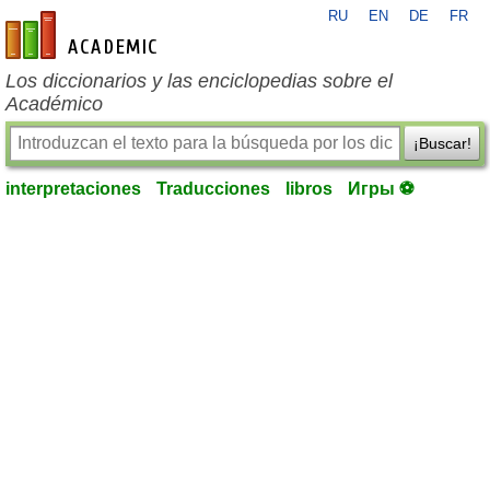
RU
EN
DE
FR
es-academic.com
Los diccionarios y las enciclopedias sobre el
Académico
¡Buscar!
interpretaciones
Traducciones
libros
Игры ⚽