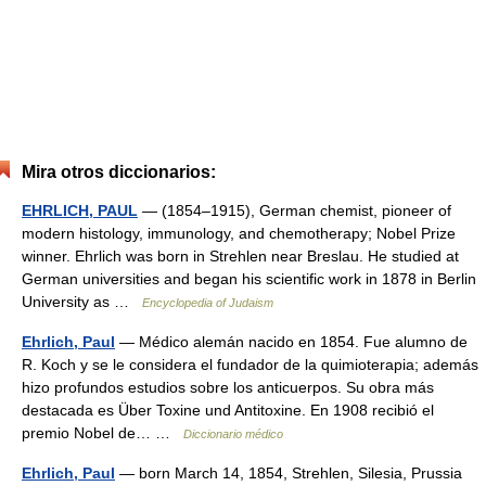
Mira otros diccionarios:
EHRLICH, PAUL
— (1854–1915), German chemist, pioneer of
modern histology, immunology, and chemotherapy; Nobel Prize
winner. Ehrlich was born in Strehlen near Breslau. He studied at
German universities and began his scientific work in 1878 in Berlin
University as …
Encyclopedia of Judaism
Ehrlich, Paul
— Médico alemán nacido en 1854. Fue alumno de
R. Koch y se le considera el fundador de la quimioterapia; además
hizo profundos estudios sobre los anticuerpos. Su obra más
destacada es Über Toxine und Antitoxine. En 1908 recibió el
premio Nobel de… …
Diccionario médico
Ehrlich, Paul
— born March 14, 1854, Strehlen, Silesia, Prussia