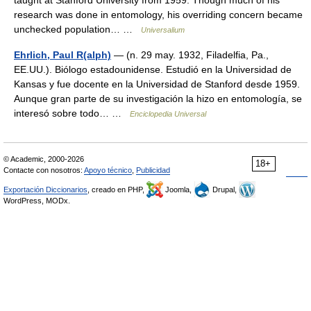
taught at Stanford University from 1959. Though much of his
research was done in entomology, his overriding concern became
unchecked population… …
Universalium
Ehrlich, Paul R(alph)
— (n. 29 may. 1932, Filadelfia, Pa.,
EE.UU.). Biólogo estadounidense. Estudió en la Universidad de
Kansas y fue docente en la Universidad de Stanford desde 1959.
Aunque gran parte de su investigación la hizo en entomología, se
interesó sobre todo… …
Enciclopedia Universal
© Academic, 2000-2026
18+
Contacte con nosotros:
Apoyo técnico
,
Publicidad
Exportación Diccionarios
, creado en PHP,
Joomla,
Drupal,
WordPress, MODx.